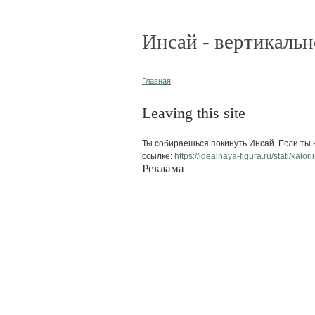
Инсай - вертикальн
Главная
Leaving this site
Ты собираешься покинуть Инсай. Если ты н
ссылке:
https://idealnaya-figura.ru/stati/kal
Реклама