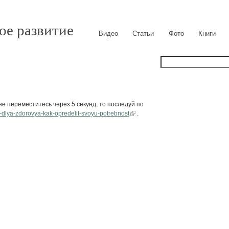
ое развитие
Видео
Статьи
Фото
Книги
е переместитесь через 5 секунд, то последуй по
orii-dlya-zdorovya-kak-opredelit-svoyu-potrebnost
.