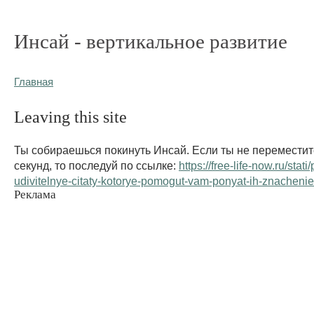
Инсай - вертикальное развитие
Главная
Leaving this site
Ты собираешься покинуть Инсай. Если ты не переместит
секунд, то последуй по ссылке:
https://free-life-now.ru/stat
udivitelnye-citaty-kotorye-pomogut-vam-ponyat-ih-znachenie
Реклама