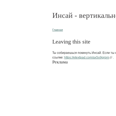
Инсай - вертикальн
Главная
Leaving this site
Ты собираешься покинуть Инсай. Если ты н
ссылке:
https://etextpad.com/ax5o9grpni
.
Реклама