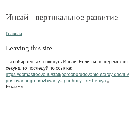
Инсай - вертикальное развитие
Главная
Leaving this site
Ты собираешься покинуть Инсай. Если ты не переместит
секунд, то последуй по ссылке:
https://domastroevo.ru/stati/pereoborudovanie-staroy-dachi-
postoyannogo-prozhivaniya-podhody-i-resheniya
.
Реклама