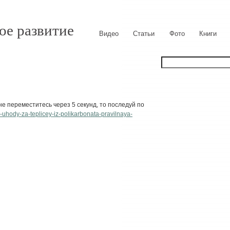
ое развитие
Видео
Статьи
Фото
Книги
е переместитесь через 5 секунд, то последуй по
e-uhody-za-teplicey-iz-polikarbonata-pravilnaya-