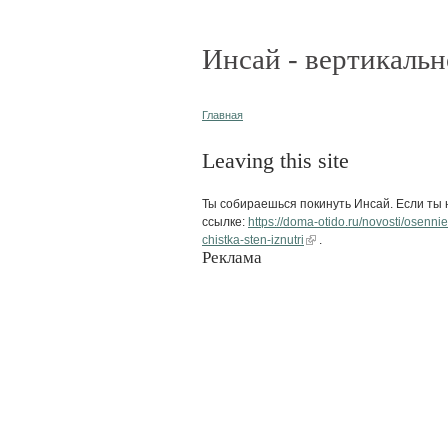
Инсай - вертикальн
Главная
Leaving this site
Ты собираешься покинуть Инсай. Если ты н
ссылке:
https://doma-otido.ru/novosti/osenni
chistka-sten-iznutri
.
Реклама