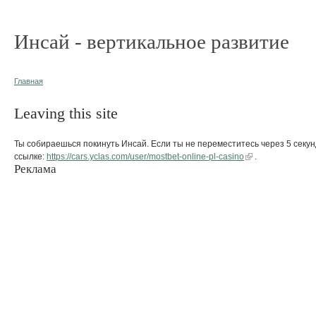
Инсай - вертикальное развитие
Главная
Leaving this site
Ты собираешься покинуть Инсай. Если ты не переместитесь через 5 секун
ссылке:
https://cars.yclas.com/user/mostbet-online-pl-casino
.
Реклама