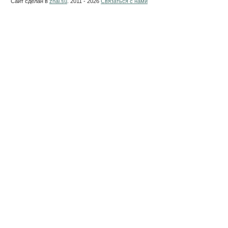
Сайт сделан в
znai.su
. 2011 - 2026
Связаться с нами