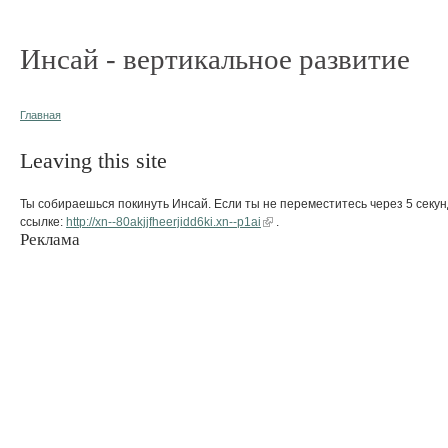
Инсай - вертикальное развитие
Главная
Leaving this site
Ты собираешься покинуть Инсай. Если ты не переместитесь через 5 секун
ссылке:
http://xn--80akjjfheerjidd6ki.xn--p1ai
.
Реклама