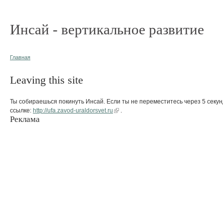
Инсай - вертикальное развитие
Главная
Leaving this site
Ты собираешься покинуть Инсай. Если ты не переместитесь через 5 секун
ссылке:
http://ufa.zavod-uraldorsvet.ru
.
Реклама