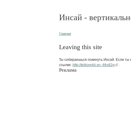
Инсай - вертикальн
Главная
Leaving this site
Ты собираешься покинуть Инсай. Если ты н
ссылке:
http://telkom4d.xn--6frz82g
.
Реклама