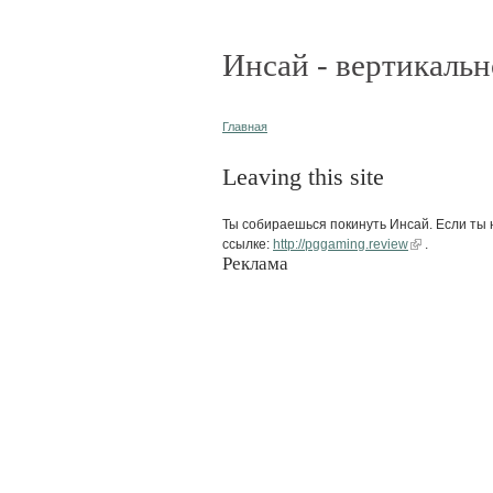
Инсай - вертикальн
Главная
Leaving this site
Ты собираешься покинуть Инсай. Если ты н
ссылке:
http://pggaming.review
.
Реклама