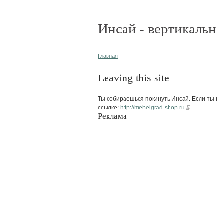
Инсай - вертикальн
Главная
Leaving this site
Ты собираешься покинуть Инсай. Если ты н
ссылке:
http://mebelgrad-shop.ru
.
Реклама