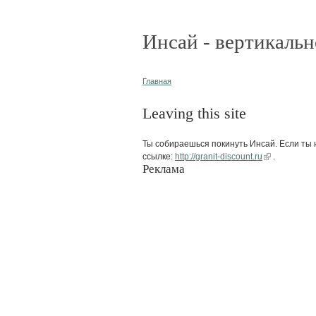
Инсай - вертикальн
Главная
Leaving this site
Ты собираешься покинуть Инсай. Если ты н
ссылке:
http://granit-discount.ru
.
Реклама