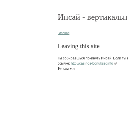
Инсай - вертикальн
Главная
Leaving this site
Ты собираешься покинуть Инсай. Если ты н
ссылке:
http://casinos-bonukset.info
.
Реклама