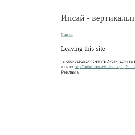
Инсай - вертикальн
Главная
Leaving this site
Ты собираешься покинуть Инсай. Если ты н
ссылке:
http://tkdlab.com/wiki/index.php?kinos
Реклама